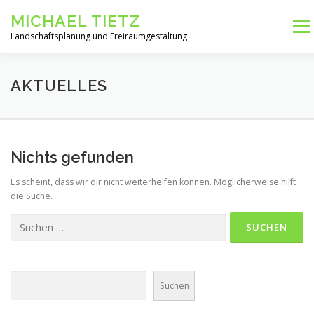
Zum
MICHAEL TIETZ
Inhalt
Menü
springen
Landschaftsplanung und Freiraumgestaltung
MEINE PERSON
LEISTUNGEN
KONTAKT
AKTUELLES
Nichts gefunden
Es scheint, dass wir dir nicht weiterhelfen können. Möglicherweise hilft
die Suche.
Suchen
nach:
Suchen
Suchen